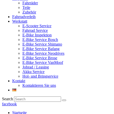
Fahrräder
Teile
Zubehör
Fahrradverleih
Werkstatt
E-Scooter Service
Fahrrad Service
E-Bike Inspektion
E-Bike Service Bosch
E-Bike Service Shimano
E-Bike Service Bafang
E-Bike Service Neodrives
E-Bike Service Brose
E-Bike Service VanMoof
Jobrad / Leasing
Akku Service
Hol- und Bringservice
Kontakt
Kontaktieren Sie uns
Search
facebook
Startseite