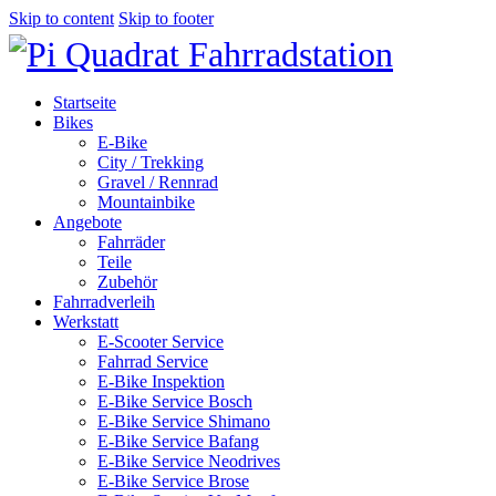
Skip to content
Skip to footer
Startseite
Bikes
E-Bike
City / Trekking
Gravel / Rennrad
Mountainbike
Angebote
Fahrräder
Teile
Zubehör
Fahrradverleih
Werkstatt
E-Scooter Service
Fahrrad Service
E-Bike Inspektion
E-Bike Service Bosch
E-Bike Service Shimano
E-Bike Service Bafang
E-Bike Service Neodrives
E-Bike Service Brose