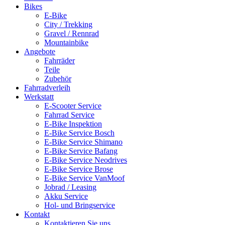
Bikes
E-Bike
City / Trekking
Gravel / Rennrad
Mountainbike
Angebote
Fahrräder
Teile
Zubehör
Fahrradverleih
Werkstatt
E-Scooter Service
Fahrrad Service
E-Bike Inspektion
E-Bike Service Bosch
E-Bike Service Shimano
E-Bike Service Bafang
E-Bike Service Neodrives
E-Bike Service Brose
E-Bike Service VanMoof
Jobrad / Leasing
Akku Service
Hol- und Bringservice
Kontakt
Kontaktieren Sie uns