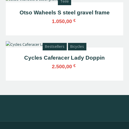
Teile
Otso Waheels S steel gravel frame
€
1.050,00
Dieses
Produkt
weist
Bestsellers
Bicycles
mehrere
Varianten
Cycles Caferacer Lady Doppin
auf.
€
2.500,00
Die
Optionen
Dieses
können
Produkt
auf
weist
der
mehrere
Produktseite
Varianten
gewählt
auf.
werden
Die
Optionen
können