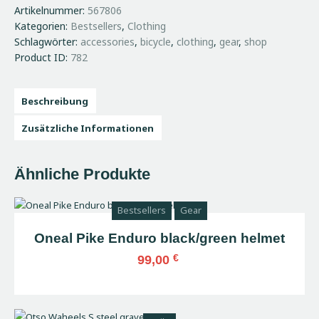
facebook
Artikelnummer:
567806
Menge
Kategorien:
Bestsellers
,
Clothing
Schlagwörter:
accessories
,
bicycle
,
clothing
,
gear
,
shop
Product ID:
782
Beschreibung
Zusätzliche Informationen
Ähnliche Produkte
Bestsellers
Gear
Oneal Pike Enduro black/green helmet
€
99,00