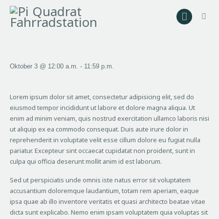
Searc
Pi Quadrat Fahrradstation
Fahrradstation in Kiel
Startseite
Oktober 3 @ 12:00 a.m.
-
11:59 p.m.
Bikes
Angebote
Lorem ipsum dolor sit amet, consectetur adipisicing elit, sed do
eiusmod tempor incididunt ut labore et dolore magna aliqua. Ut
Fahrradverleih
enim ad minim veniam, quis nostrud exercitation ullamco laboris nisi
Werkstatt
ut aliquip ex ea commodo consequat. Duis aute irure dolor in
Kontakt
reprehenderit in voluptate velit esse cillum dolore eu fugiat nulla
pariatur. Excepteur sint occaecat cupidatat non proident, sunt in
culpa qui officia deserunt mollit anim id est laborum.
Sed ut perspiciatis unde omnis iste natus error sit voluptatem
Search
accusantium doloremque laudantium, totam rem aperiam, eaque
ipsa quae ab illo inventore veritatis et quasi architecto beatae vitae
dicta sunt explicabo. Nemo enim ipsam voluptatem quia voluptas sit