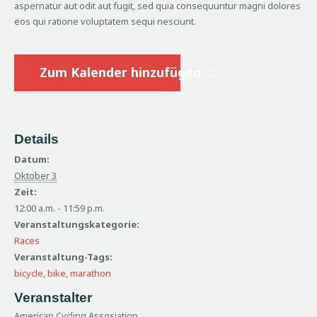
aspernatur aut odit aut fugit, sed quia consequuntur magni dolores
facebook
eos qui ratione voluptatem sequi nesciunt.
Zum Kalender hinzufügen
Details
Datum:
Oktober 3
Zeit:
12:00 a.m. - 11:59 p.m.
Veranstaltungskategorie:
Races
Veranstaltung-Tags:
bicycle
,
bike
,
marathon
Veranstalter
American Cycling Assosiation